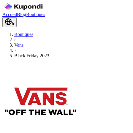
Accueil
Blog
Boutiques
fr
Boutiques
›
Vans
›
Black Friday 2023