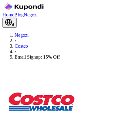
Home
Blog
Negozi
it
Negozi
›
Costco
›
Email Signup: 15% Off