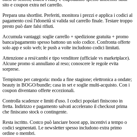
sito e coupon extra nel carrello.
Prepara una shortlist. Preferiti, monitora i prezzi e applica i codici al
pagamento così l'idoneità si valida sul carrello finale. Testare troppo
presto può dare falsi rifiuti.
Accumula vantaggi: soglie carrello + spedizione gratuita + promo
banca/pagamento spesso battono un solo codice. Confronta offerte
solo app e solo web; le push a volte includono codici limitati.
Attenzione a resi/cambi e tipo venditore (ufficiale vs marketplace).
Alcune promo si annullano al reso; conoscere le regole evita
sorprese.
Tempismo per categoria: moda a fine stagione; elettronica a ondate;
beauty in BOGO/bundle; casa in set e soglie multi-acquisto. Con i
coupon diventano offerte eccezionali.
Controlla scadenze e limiti d'uso. I codici popolari finiscono in
fretta. Indirizzo e pagamento salvati accelerano il checkout prima
che finiscano stock o contingente.
Resta iscritto. Costco può lanciare boost app, incentivi a tempo o
codici segmentati. Le newsletter spesso includono extra primo
ordine o membri.