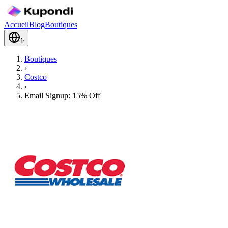
Accueil
Blog
Boutiques
fr
Boutiques
›
Costco
›
Email Signup: 15% Off