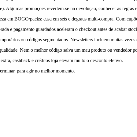
ce). Algumas promoções revertem-se na devolução; conhecer as regras ev
eleza em BOGO/packs; casa em sets e degraus multi-compra. Com cupões
orada e pagamento guardados aceleram o checkout antes de acabar stoc
temporários ou códigos segmentados. Newsletters incluem muitas veze
e qualidade. Nem o melhor código salva um mau produto ou vendedor po
xtra, cashback e créditos loja elevam muito o desconto efetivo.
terminar, para agir no melhor momento.