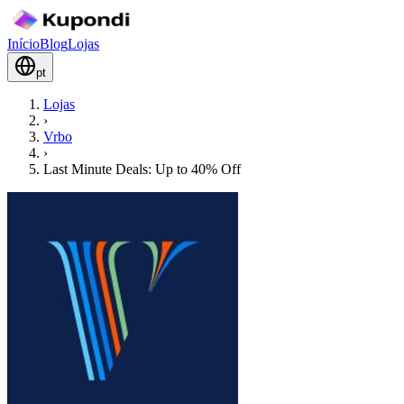
Início
Blog
Lojas
pt
Lojas
›
Vrbo
›
Last Minute Deals: Up to 40% Off